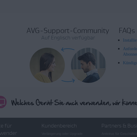
AVG-Support-Community
FAQs
Auf Englisch verfügbar
Install
Anforde
Abonne
Kündig
e für
Kundenbereich
Partners & Bus
wender
Verlängerung oder Upgrade
Antivirus für Geschäft