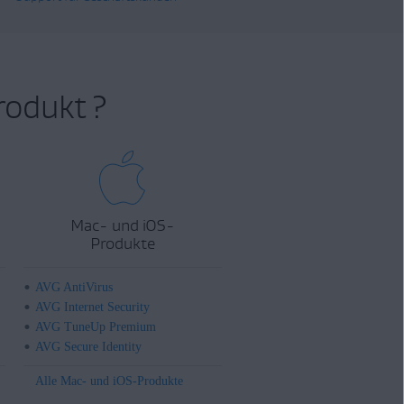
rodukt ?
Mac- und iOS-
Produkte
AVG AntiVirus
AVG Internet Security
AVG TuneUp Premium
AVG Secure Identity
Alle Mac- und iOS-Produkte