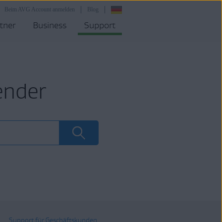
Beim AVG Account anmelden
Blog
tner
Business
Support
ender
Support für Geschäftskunden