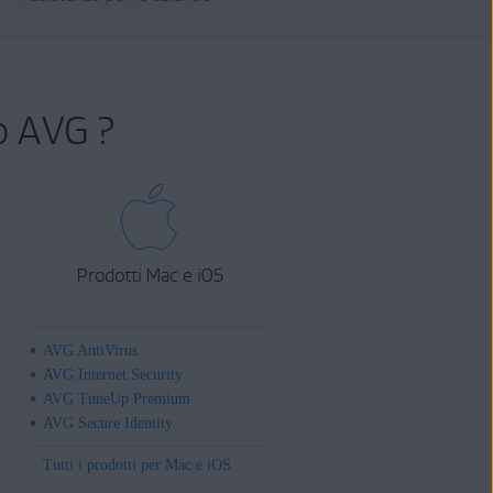
o AVG ?
Prodotti Mac e iOS
AVG AntiVirus
AVG Internet Security
AVG TuneUp Premium
AVG Secure Identity
Tutti i prodotti per Mac e iOS