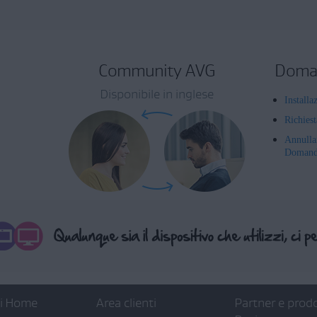
Community AVG
Doman
Disponibile in inglese
Installa
Richies
Annulla
Domande
ti Home
Area clienti
Partner e prodo