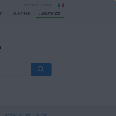
Accedi ad AVG Account
er
Business
Assistenza
e
Assistenza per le aziende