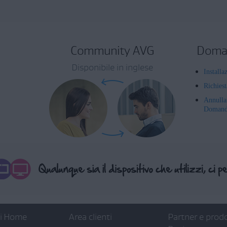
Community AVG
Doman
Disponibile in inglese
Installa
Richies
Annulla
Domande
ti Home
Area clienti
Partner e prodo