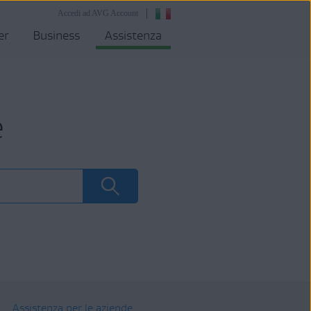
Accedi ad AVG Account
er
Business
Assistenza
e
Assistenza per le aziende