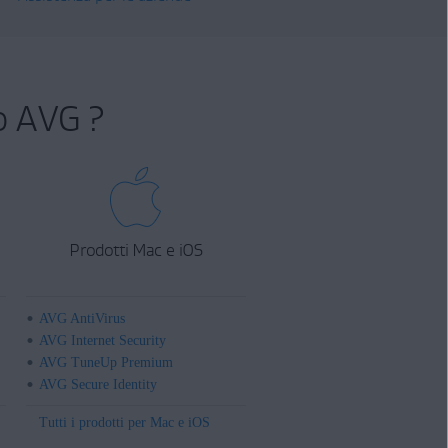
o AVG ?
Prodotti Mac e iOS
AVG AntiVirus
AVG Internet Security
AVG TuneUp Premium
AVG Secure Identity
Tutti i prodotti per Mac e iOS