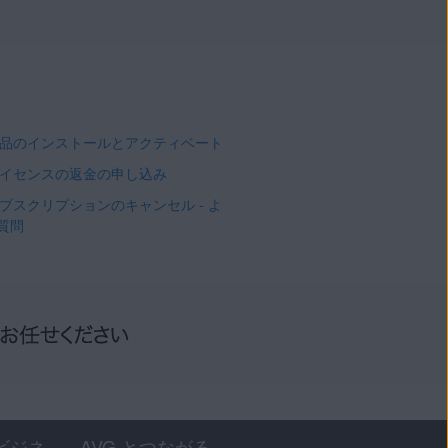
 製品のインストールとアクティベート
 ライセンスの返金の申し込み
 サブスクリプションのキャンセル - よ
質問
ビジネ
AVG とつながる