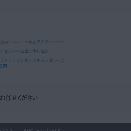
 製品のインストールとアクティベート
 ライセンスの返金の申し込み
 サブスクリプションのキャンセル - よ
質問
ビジネ
AVG とつながる