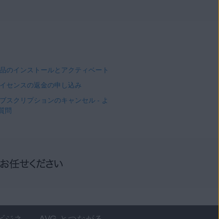
 製品のインストールとアクティベート
 ライセンスの返金の申し込み
 サブスクリプションのキャンセル - よ
質問
ビジネ
AVG とつながる