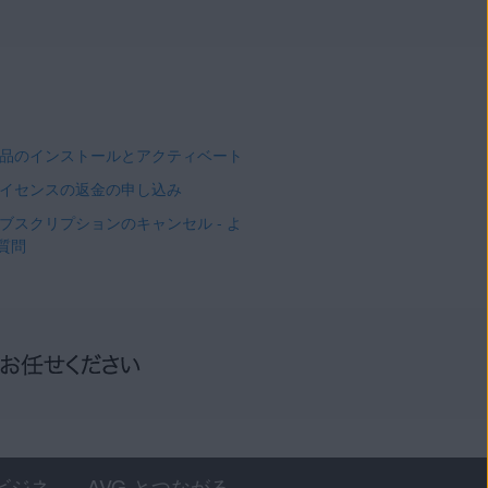
 製品のインストールとアクティベート
 ライセンスの返金の申し込み
 サブスクリプションのキャンセル - よ
質問
ビジネ
AVG とつながる