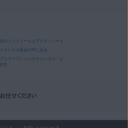
 製品のインストールとアクティベート
 ライセンスの返金の申し込み
 サブスクリプションのキャンセル - よ
質問
ビジネ
AVG とつながる