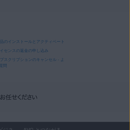
 製品のインストールとアクティベート
 ライセンスの返金の申し込み
 サブスクリプションのキャンセル - よ
質問
ビジネ
AVG とつながる