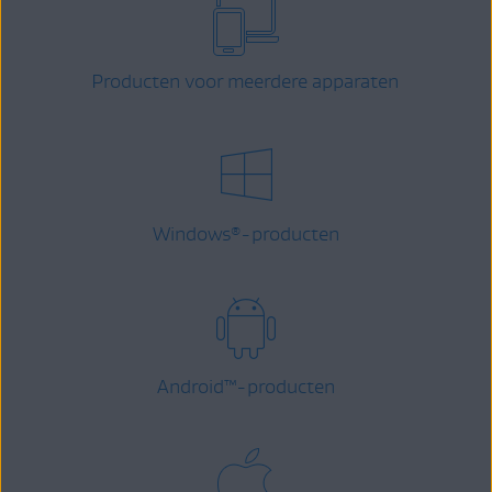
Producten voor meerdere apparaten
Windows
-producten
®
Android
™
-producten