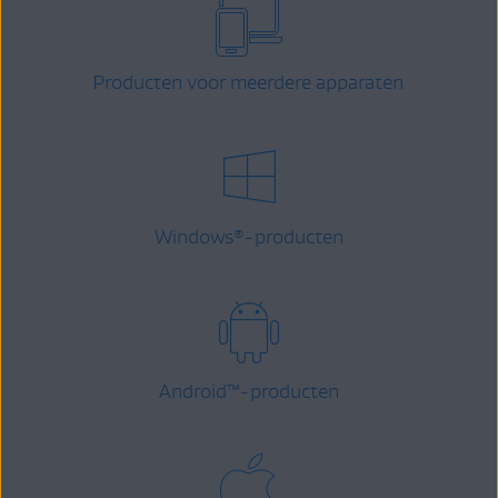
Producten voor meerdere apparaten
Windows
-producten
®
Android
™
-producten