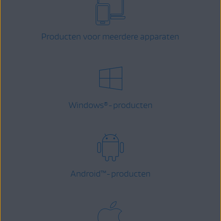
Producten voor meerdere apparaten
Windows
-producten
®
Android
™
-producten