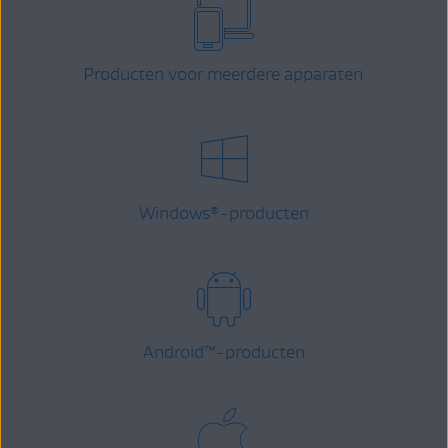
Producten voor meerdere apparaten
Windows
-producten
®
Android
™
-producten