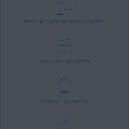
Producten voor meerdere apparaten
Windows
-producten
®
Android
™
-producten