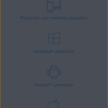
Producten voor meerdere apparaten
Windows
-producten
®
Android
™
-producten