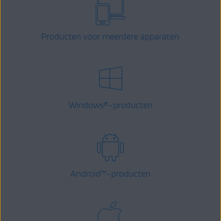
Producten voor meerdere apparaten
Windows
-producten
®
Android
™
-producten