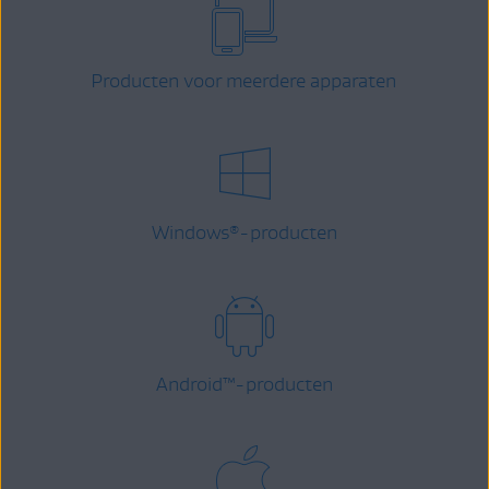
Producten voor meerdere apparaten
Windows
-producten
®
Android
™
-producten