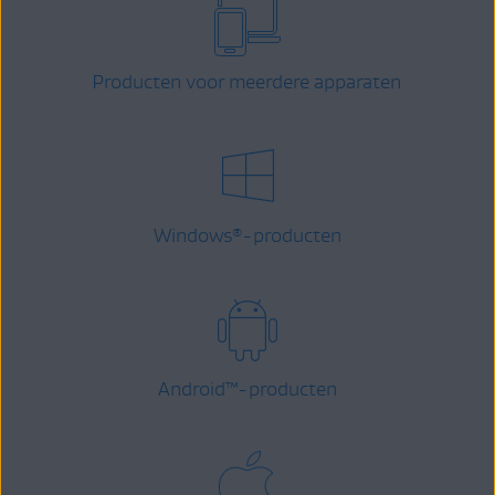
Producten voor meerdere apparaten
Windows
-producten
®
Android
™
-producten