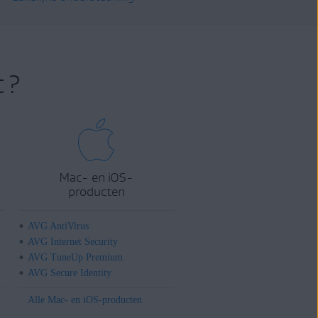
 ?
Mac- en iOS-
producten
AVG AntiVirus
AVG Internet Security
AVG TuneUp Premium
AVG Secure Identity
Alle Mac- en iOS-producten