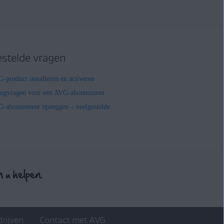
estelde vragen
-product installeren en activeren
rugvragen voor een AVG-abonnement
-abonnement opzeggen – veelgestelde
drijven
Contact met AVG