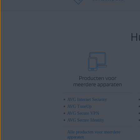
H
Producten voor
meerdere apparaten
AVG Internet Security
AVG TuneUp
AVG Secure VPN
AVG Secure Identity
Alle producten voor meerdere
apparaten