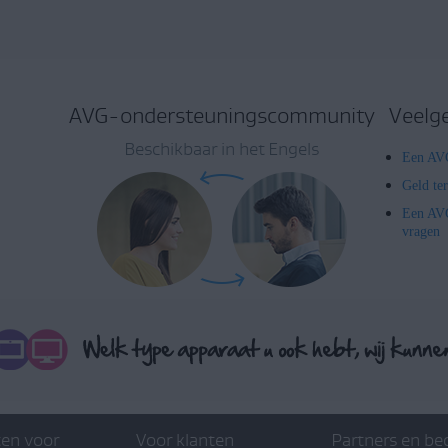
AVG-ondersteuningscommunity
Veelg
Beschikbaar in het Engels
Een AVG
Geld te
Een AVG
vragen
en voor
Voor klanten
Partners en be