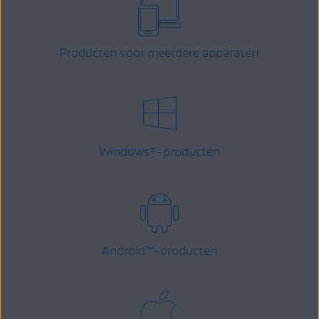
Producten voor meerdere apparaten
Windows
-producten
®
Android
™
-producten