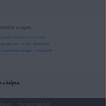
estelde vragen
-product installeren en activeren
rugvragen voor een AVG-abonnement
-abonnement opzeggen – veelgestelde
drijven
Contact met AVG