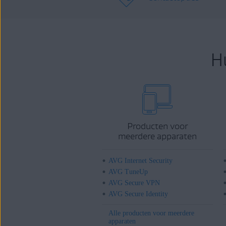
H
Producten voor
meerdere apparaten
AVG Internet Security
AVG TuneUp
AVG Secure VPN
AVG Secure Identity
Alle producten voor meerdere
apparaten