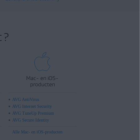
 ?
Mac- en iOS-
producten
AVG AntiVirus
AVG Internet Security
AVG TuneUp Premium
AVG Secure Identity
Alle Mac- en iOS-producten