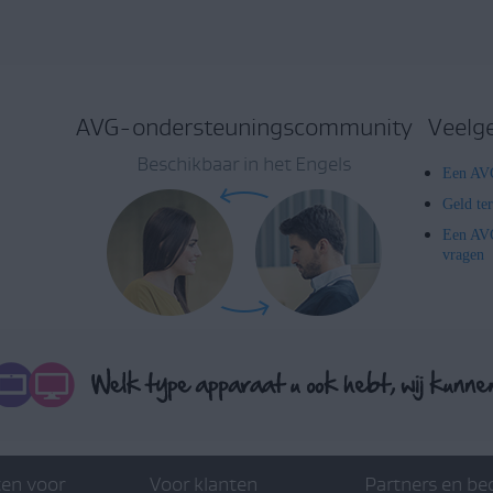
AVG-ondersteuningscommunity
Veelg
Beschikbaar in het Engels
Een AVG
Geld te
Een AVG
vragen
en voor
Voor klanten
Partners en be