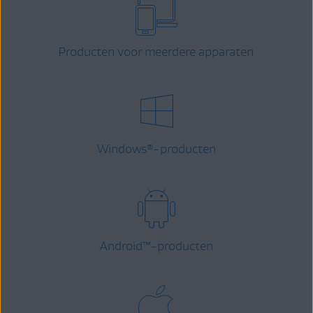
Producten voor meerdere apparaten
Windows
-producten
®
Android
™
-producten