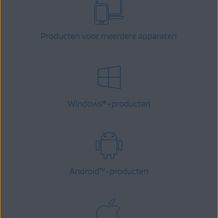
Producten voor meerdere apparaten
Windows
-producten
®
Android
™
-producten