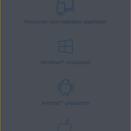
Producten voor meerdere apparaten
Windows
-producten
®
Android
™
-producten