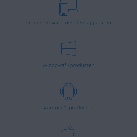
Producten voor meerdere apparaten
Windows
-producten
®
Android
™
-producten