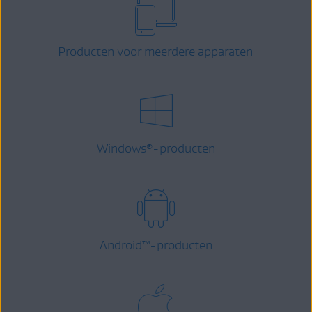
Producten voor meerdere apparaten
Windows
-producten
®
Android
™
-producten