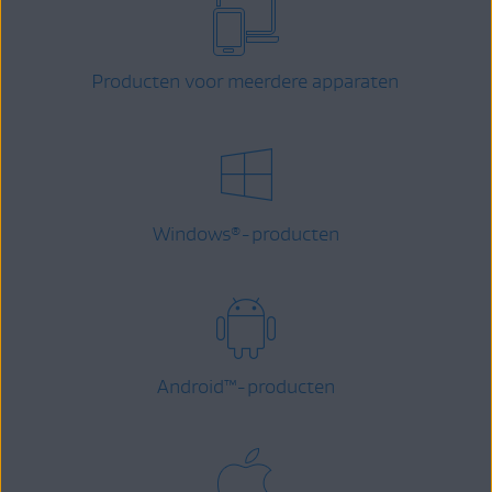
Producten voor meerdere apparaten
Windows
-producten
®
Android
™
-producten