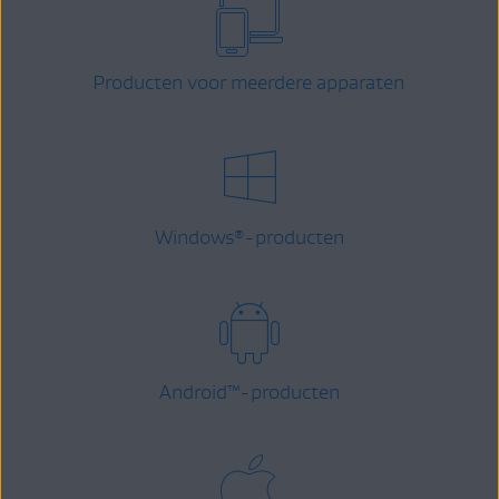
Producten voor meerdere apparaten
Windows
-producten
®
Android
™
-producten