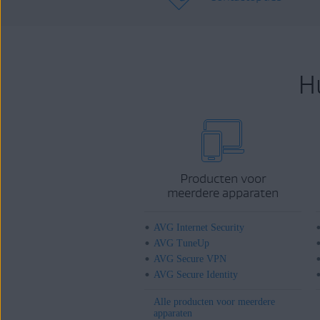
H
Producten voor
meerdere apparaten
AVG Internet Security
AVG TuneUp
AVG Secure VPN
AVG Secure Identity
Alle producten voor meerdere
apparaten