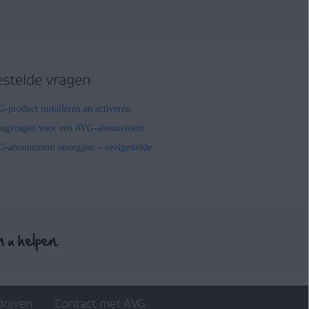
estelde vragen
-product installeren en activeren
rugvragen voor een AVG-abonnement
-abonnement opzeggen – veelgestelde
drijven
Contact met AVG