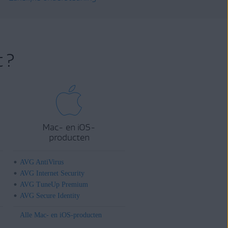
 ?
Mac- en iOS-
producten
AVG AntiVirus
AVG Internet Security
AVG TuneUp Premium
AVG Secure Identity
Alle Mac- en iOS-producten