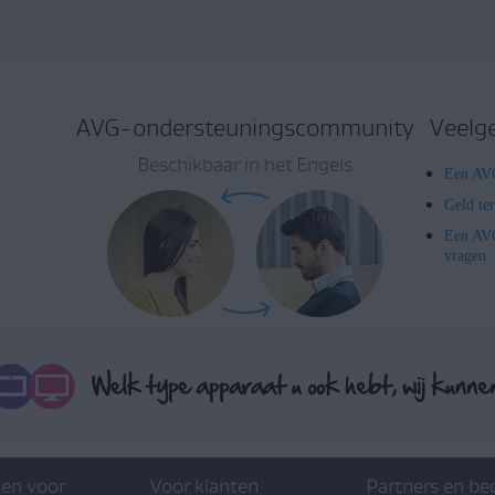
AVG-ondersteuningscommunity
Veelg
Beschikbaar in het Engels
Een AVG
Geld te
Een AVG
vragen
en voor
Voor klanten
Partners en be