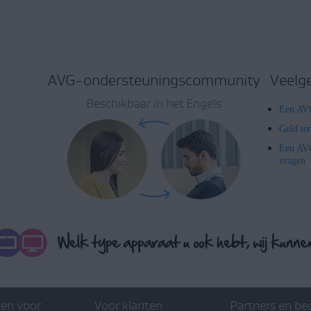
AVG-ondersteuningscommunity
Veelg
Beschikbaar in het Engels
Een AVG
Geld te
Een AVG
vragen
en voor
Voor klanten
Partners en be