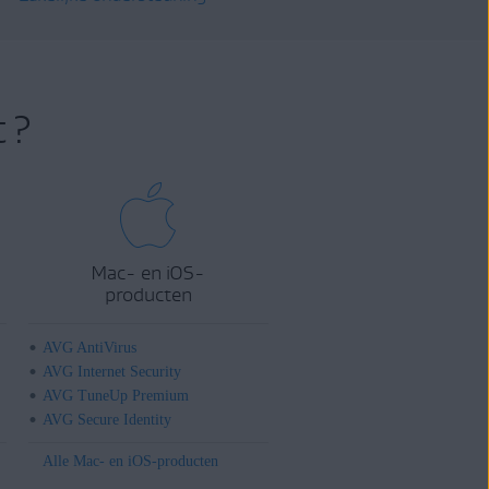
 ?
Mac- en iOS-
producten
AVG AntiVirus
AVG Internet Security
AVG TuneUp Premium
AVG Secure Identity
Alle Mac- en iOS-producten