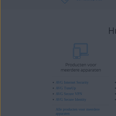
H
Producten voor
meerdere apparaten
AVG Internet Security
AVG TuneUp
AVG Secure VPN
AVG Secure Identity
Alle producten voor meerdere
apparaten