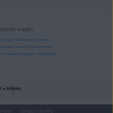
estelde vragen
-product installeren en activeren
rugvragen voor een AVG-abonnement
-abonnement opzeggen – veelgestelde
drijven
Contact met AVG