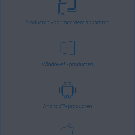
Producten voor meerdere apparaten
Windows
-producten
®
Android
™
-producten