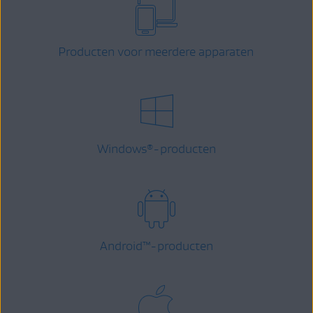
Producten voor meerdere apparaten
Windows
-producten
®
Android
™
-producten