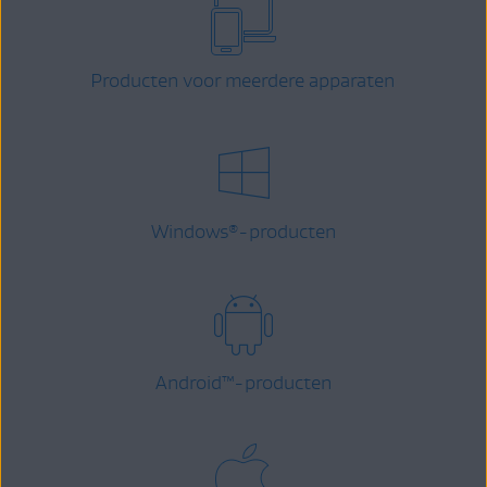
Producten voor meerdere apparaten
Windows
-producten
®
Android
™
-producten