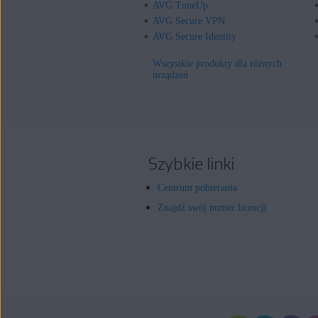
AVG TuneUp
AVG Secure VPN
AVG Secure Identity
Wszystkie produkty dla różnych
urządzeń
Szybkie linki
Centrum pobierania
Znajdź swój numer licencji