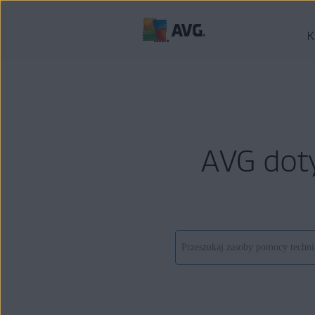
K
AVG dot