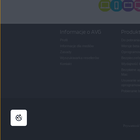
Informacje o AVG
Produk
Profil
Do pobrania
Informacje dla mediów
Wersje beta
Zasady
Oprogramow
Wyszukiwarka resellerów
Bezpieczeńs
Kontakt
Wydajność 
Bezpłatne a
Mac
Usuwanie wi
oprogramow
Pobieranie 
Prywatność