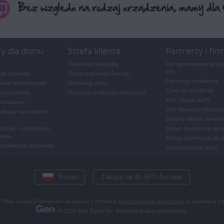
ty dla domu
Strefa klienta
Partnerzy i fir
Odnów lub uaktualnij
Oprogramowanie antywi
firm
 do pobrania
Zarejestruj swoją licencję
Partnerzy i resellerzy
anie antywirusowe
Aktywacja usług
Centrum resellerów
two mobilne
Wsparcie produktów domowych
AVG CloudCare
™
komputera
AVG Managed Workpla
plikacje na komputer
Centrify Identity Service
rusów i szkodliwego
Pomoc techniczna dla 
ania
Pomoc techniczna dla f
bezpłatnego antywirusa
Stowarzyszone firmy
Polski
Zaloguj się do AVG Account
|
Pliki cookie
|
Odstąpienie od umowy
|
Wszystkie
znaki towarowe innych firm
są własnością ich
© 2026 Gen Digital Inc. Wszelkie prawa zastrzeżone.