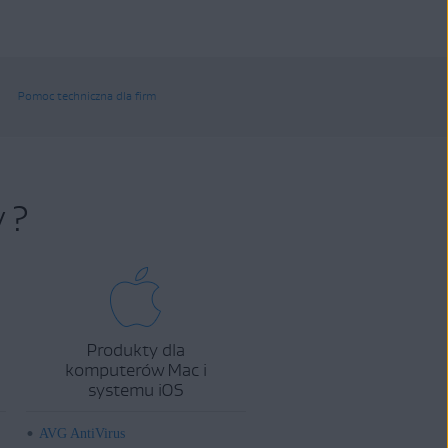
Pomoc techniczna dla firm
 ?
Produkty dla
komputerów Mac i
systemu iOS
AVG AntiVirus