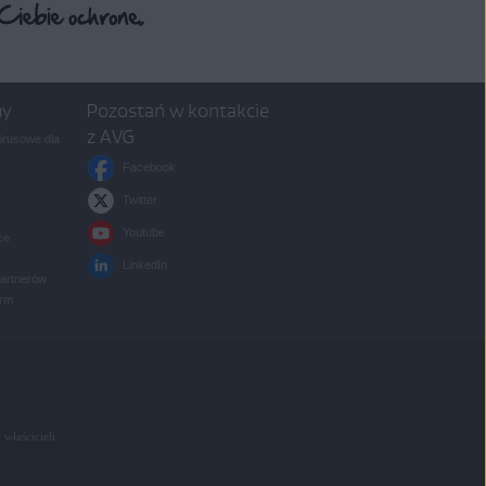
my
Pozostań w kontakcie
z AVG
rusowe dla
Facebook
Twitter
Youtube
ce
LinkedIn
partnerów
irm
 właścicieli.