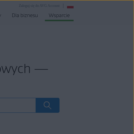
Zaloguj się do AVG Account
y
Dla biznesu
Wsparcie
mowych —