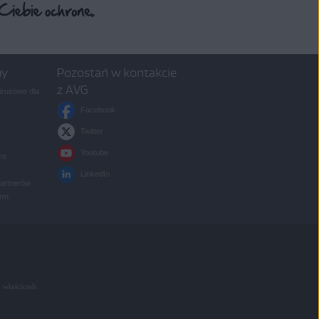
my
Pozostań w kontakcie
z AVG
rusowe dla
Facebook
Twitter
Youtube
ce
LinkedIn
partnerów
irm
 właścicieli.