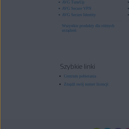
AVG TuneUp
AVG Secure VPN
AVG Secure Identity
Wszystkie produkty dla różnych
urządzeń
Szybkie linki
Centrum pobierania
Znajdź swój numer licencji