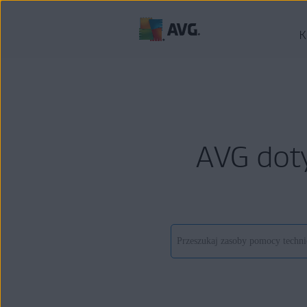
K
AVG dot