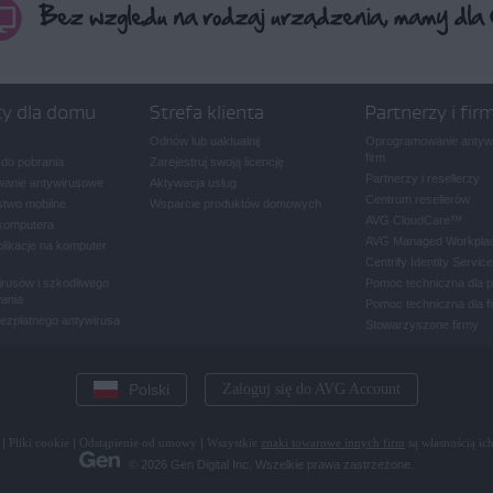
ty dla domu
Strefa klienta
Partnerzy i fir
Odnów lub uaktualnij
Oprogramowanie antywi
firm
 do pobrania
Zarejestruj swoją licencję
Partnerzy i resellerzy
anie antywirusowe
Aktywacja usług
Centrum resellerów
two mobilne
Wsparcie produktów domowych
AVG CloudCare
™
komputera
AVG Managed Workpla
plikacje na komputer
Centrify Identity Service
rusów i szkodliwego
Pomoc techniczna dla 
ania
Pomoc techniczna dla f
bezpłatnego antywirusa
Stowarzyszone firmy
Polski
Zaloguj się do AVG Account
|
Pliki cookie
|
Odstąpienie od umowy
|
Wszystkie
znaki towarowe innych firm
są własnością ich
© 2026 Gen Digital Inc. Wszelkie prawa zastrzeżone.