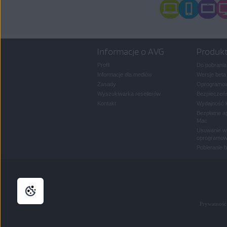
Informacje o AVG
Produk
Profil
Do pobrania
Informacje dla mediów
Wersje beta
Zasady
Oprogramow
Wyszukiwarka resellerów
Bezpieczeńs
Kontakt
Wydajność 
Bezpłatne a
Mac
Usuwanie wi
oprogramow
Pobieranie 
Prywatność