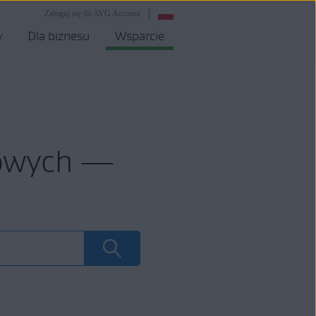
Zaloguj się do AVG Account
y
Dla biznesu
Wsparcie
mowych —