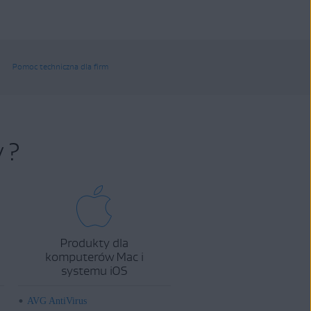
Pomoc techniczna dla firm
 ?
Produkty dla
komputerów Mac i
systemu iOS
AVG AntiVirus