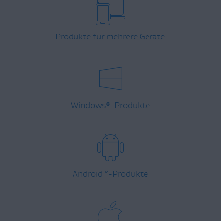
Produkte für mehrere Geräte
Windows
-Produkte
®
Android
™
-Produkte