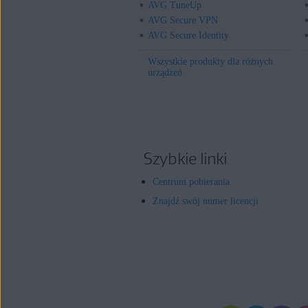
AVG TuneUp
AVG Secure VPN
AVG Secure Identity
Wszystkie produkty dla różnych
urządzeń
Szybkie linki
Centrum pobierania
Znajdź swój numer licencji