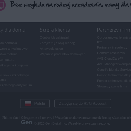
ty dla domu
Strefa klienta
Partnerzy i fir
Odnów lub uaktualnij
Oprogramowanie antywi
firm
 do pobrania
Zarejestruj swoją licencję
Partnerzy i resellerzy
anie antywirusowe
Aktywacja usług
Centrum resellerów
two mobilne
Wsparcie produktów domowych
AVG CloudCare
™
komputera
AVG Managed Workpla
plikacje na komputer
Centrify Identity Service
rusów i szkodliwego
Pomoc techniczna dla 
ania
Pomoc techniczna dla f
bezpłatnego antywirusa
Stowarzyszone firmy
Polski
Zaloguj się do AVG Account
|
Pliki cookie
|
Odstąpienie od umowy
|
Wszystkie
znaki towarowe innych firm
są własnością ich
© 2026 Gen Digital Inc. Wszelkie prawa zastrzeżone.