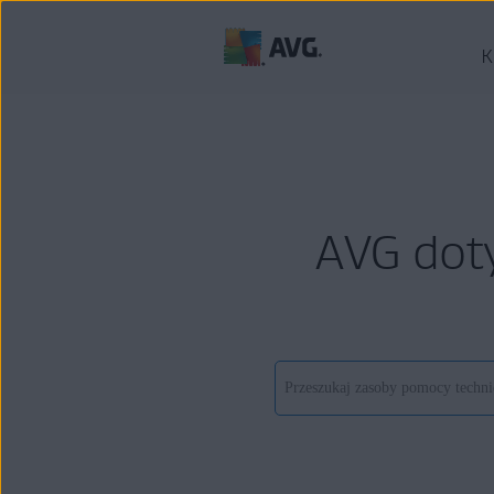
K
AVG dot