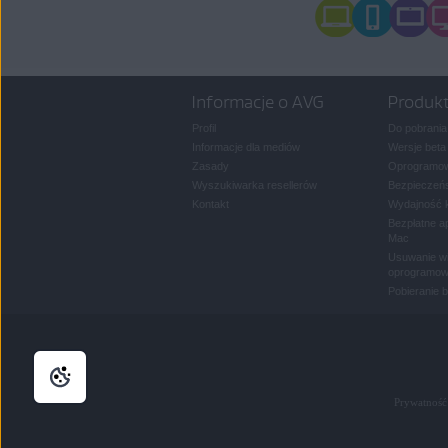
Informacje o AVG
Produk
Profil
Do pobrania
Informacje dla mediów
Wersje beta
Zasady
Oprogramow
Wyszukiwarka resellerów
Bezpieczeńs
Kontakt
Wydajność 
Bezpłatne a
Mac
Usuwanie wi
oprogramow
Pobieranie 
Prywatność