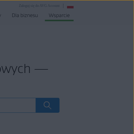
Zaloguj się do AVG Account
y
Dla biznesu
Wsparcie
mowych —