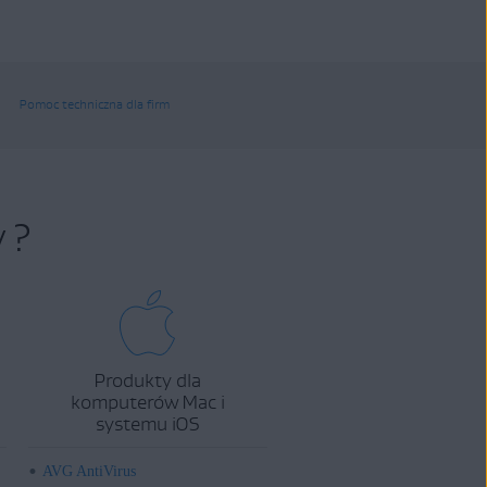
Pomoc techniczna dla firm
 ?
Produkty dla
komputerów Mac i
systemu iOS
AVG AntiVirus