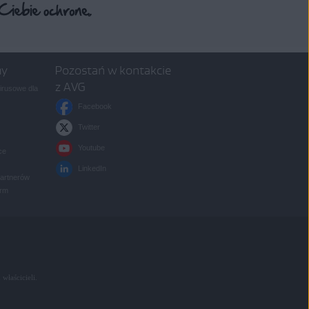
my
Pozostań w kontakcie
z AVG
rusowe dla
Facebook
Twitter
Youtube
ce
LinkedIn
partnerów
irm
 właścicieli.