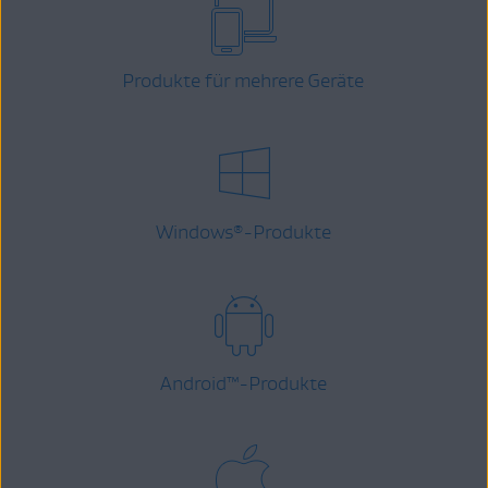
Produkte für mehrere Geräte
Windows
-Produkte
®
Android
™
-Produkte