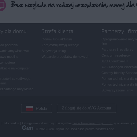
ty dla domu
Strefa klienta
Partnerzy i fir
Odnów lub uaktualnij
Oprogramowanie antywi
firm
 do pobrania
Zarejestruj swoją licencję
Partnerzy i resellerzy
anie antywirusowe
Aktywacja usług
Centrum resellerów
two mobilne
Wsparcie produktów domowych
AVG CloudCare
™
komputera
AVG Managed Workpla
plikacje na komputer
Centrify Identity Service
rusów i szkodliwego
Pomoc techniczna dla 
ania
Pomoc techniczna dla f
bezpłatnego antywirusa
Stowarzyszone firmy
Polski
Zaloguj się do AVG Account
|
Pliki cookie
|
Odstąpienie od umowy
|
Wszystkie
znaki towarowe innych firm
są własnością ich
© 2026 Gen Digital Inc. Wszelkie prawa zastrzeżone.