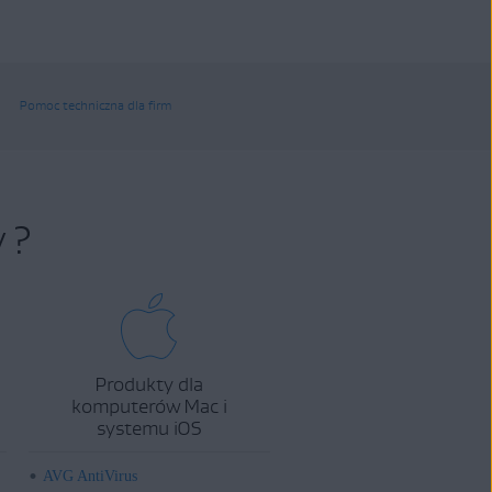
Pomoc techniczna dla firm
 ?
Produkty dla
komputerów Mac i
systemu iOS
AVG AntiVirus