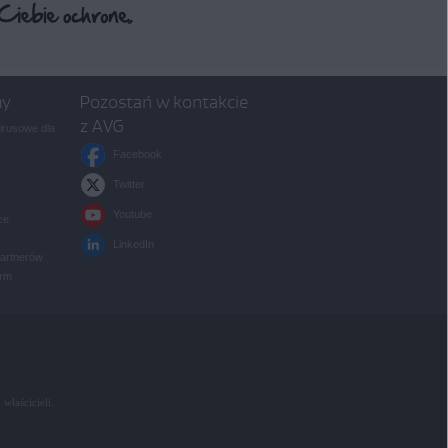
my
Pozostań w kontakcie
z AVG
rusowe dla
Facebook
Twitter
Youtube
ce
LinkedIn
partnerów
irm
 właścicieli.