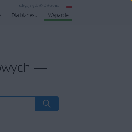
Zaloguj się do AVG Account
y
Dla biznesu
Wsparcie
mowych —