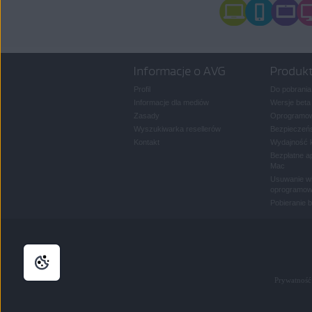
Informacje o AVG
Produk
Profil
Do pobrania
Informacje dla mediów
Wersje beta
Zasady
Oprogramow
Wyszukiwarka resellerów
Bezpieczeńs
Kontakt
Wydajność 
Bezpłatne a
Mac
Usuwanie wi
oprogramow
Pobieranie 
Prywatność