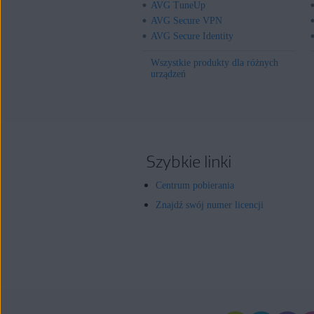
AVG TuneUp
AVG Secure VPN
AVG Secure Identity
Wszystkie produkty dla różnych
urządzeń
Szybkie linki
Centrum pobierania
Znajdź swój numer licencji