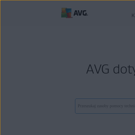
K
AVG dot