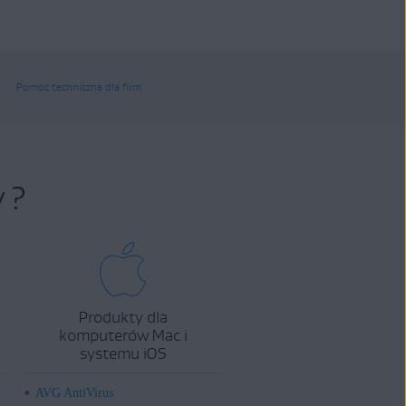
Pomoc techniczna dla firm
 ?
Produkty dla
komputerów Mac i
systemu iOS
AVG AntiVirus