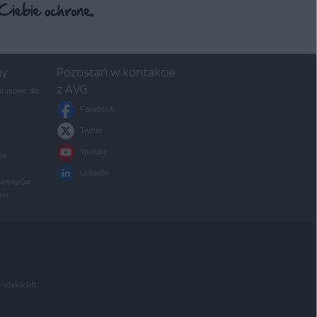
my
Pozostań w kontakcie
z AVG
rusowe dla
Facebook
Twitter
Youtube
ce
LinkedIn
partnerów
irm
 właścicieli.