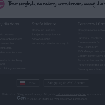
ty dla domu
Strefa klienta
Partnerzy i fir
Odnów lub uaktualnij
Oprogramowanie antywi
firm
 do pobrania
Zarejestruj swoją licencję
Partnerzy i resellerzy
anie antywirusowe
Aktywacja usług
Centrum resellerów
two mobilne
Wsparcie produktów domowych
AVG CloudCare
™
komputera
AVG Managed Workpla
plikacje na komputer
Centrify Identity Service
rusów i szkodliwego
Pomoc techniczna dla 
ania
Pomoc techniczna dla f
bezpłatnego antywirusa
Stowarzyszone firmy
Polski
Zaloguj się do AVG Account
|
Pliki cookie
|
Odstąpienie od umowy
|
Wszystkie
znaki towarowe innych firm
są własnością ich
© 2026 Gen Digital Inc. Wszelkie prawa zastrzeżone.