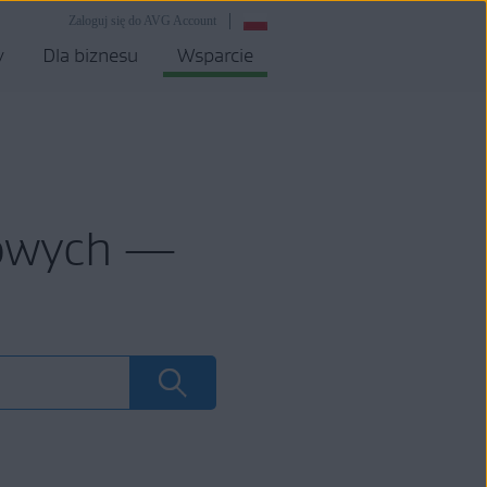
Zaloguj się do AVG Account
y
Dla biznesu
Wsparcie
mowych —