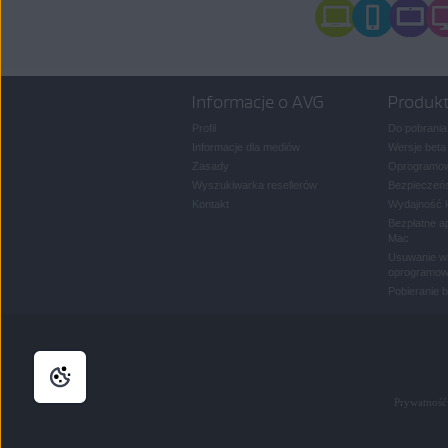
Informacje o AVG
Produk
Profil
Do pobrania
Informacje dla mediów
Wersje beta
Zasady
Oprogramow
Wyszukiwarka resellerów
Bezpieczeńs
Kontakt
Wydajność 
Bezpłatne a
Mac
Usuwanie wi
oprogramow
Pobieranie 
Prywatność