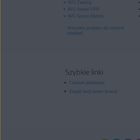
AVG TuneUp
AVG Secure VPN
AVG Secure Identity
Wszystkie produkty dla różnych
urządzeń
Szybkie linki
Centrum pobierania
Znajdź swój numer licencji