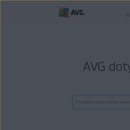
K
AVG dot