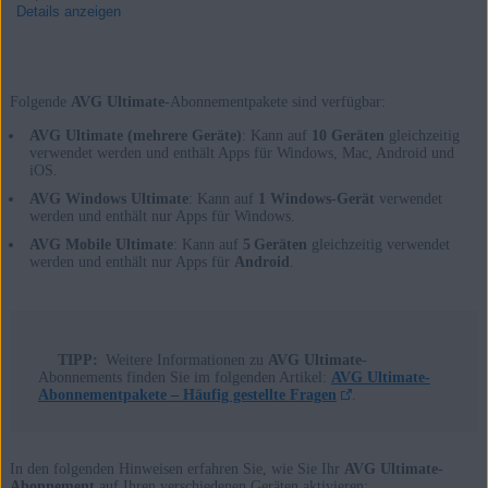
Details anzeigen
Folgende
AVG Ultimate
-Abonnementpakete sind verfügbar:
Produkte:
AVG Ultimate (mehrere Geräte)
: Kann auf
10 Geräten
gleichzeitig
AVG Ultimate
verwendet werden und enthält Apps für Windows, Mac, Android und
iOS.
Betriebssysteme:
AVG Windows Ultimate
: Kann auf
1 Windows-Gerät
verwendet
werden und enthält nur Apps für Windows.
Windows, macOS, Android und iOS
AVG Mobile Ultimate
: Kann auf
5 Geräten
gleichzeitig verwendet
werden und enthält nur Apps für
Android
.
TIPP:
Weitere Informationen zu
AVG Ultimate
-
Abonnements finden Sie im folgenden Artikel:
AVG Ultimate-
Abonnementpakete – Häufig gestellte Fragen
.
In den folgenden Hinweisen erfahren Sie, wie Sie Ihr
AVG Ultimate-
Abonnement
auf Ihren verschiedenen Geräten aktivieren: