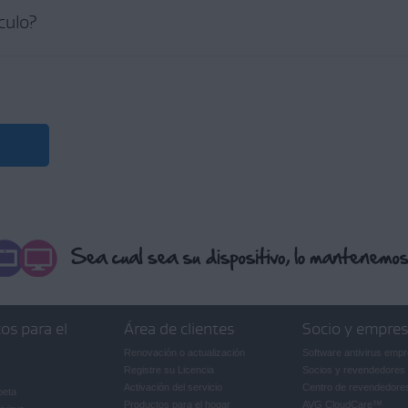
ater
la versión del controlador que quieres restaurar.
ículo?
confirmar.
G Driver Updater del PC no cancela automáticamente tu suscripción. Consult
n el artículo siguiente:
Cancelar una suscripción de AVG: preguntas frecue
 a la versión que elegiste.
Updater solo puede restaurar versiones de controladores que
Driver Updater
es restaurar una versión anterior de controlador que tu sistema operativo u ot
 cómo restaurar las anteriores versiones del controlador, consulta el artículo s
de ejecutar AVG Driver Updater
os para el
Área de clientes
Socio y empre
Renovación o actualización
Software antivirus empr
Registre su Licencia
Socios y revendedores
Activación del servicio
Centro de revendedore
beta
Productos para el hogar
AVG CloudCare
™