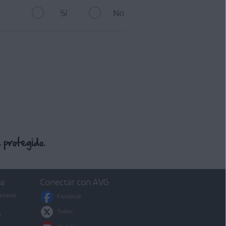
Sí
No
a cómo cancelar una
ntes
hubieras actualizado
ro software de terceros hayan
iguiente:
sa
Conectar con AVG
esarial
Facebook
Twitter
s