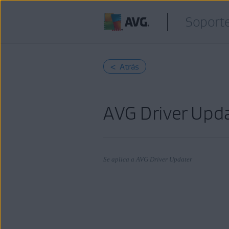
Soporte
< Atrás
AVG Driver Upda
Se aplica a AVG Driver Updater
Productos:
AVG Driver Updater