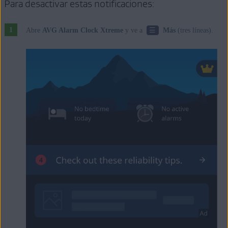
Para desactivar estas notificaciones:
☰
Abre
AVG Alarm Clock Xtreme
y ve a
Más
(tres líneas).