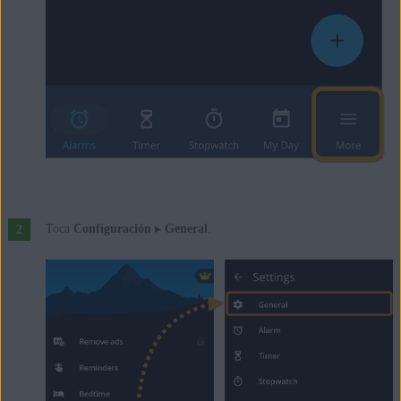
Toca
Configuración
▸
General
.