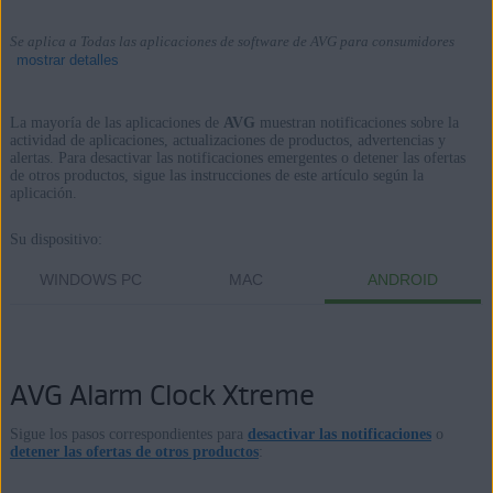
Se aplica a Todas las aplicaciones de software de AVG para consumidores
mostrar detalles
La mayoría de las aplicaciones de
AVG
muestran notificaciones sobre la
actividad de aplicaciones, actualizaciones de productos, advertencias y
alertas. Para desactivar las notificaciones emergentes o detener las ofertas
Productos:
de otros productos, sigue las instrucciones de este artículo según la
aplicación.
Todas las aplicaciones de software de AVG para consumidores
Su dispositivo:
Sistemas operativos:
WINDOWS PC
MAC
ANDROID
Todas las plataformas admitidas
AVG Alarm Clock Xtreme
Sigue los pasos correspondientes para
desactivar las notificaciones
o
detener las ofertas de otros productos
: