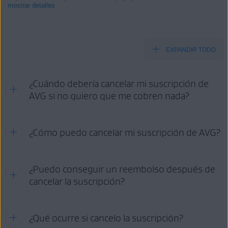
mostrar detalles
EXPANDIR TODO
Productos:
Todos los productos AVG de pago para consumidores
¿Cuándo debería cancelar mi suscripción de
Sistemas operativos:
AVG si no quiero que me cobren nada?
Todos los sistemas operativos compatibles
Consulte la información en la pestaña pertinente según el método
¿Cómo puedo cancelar mi suscripción de AVG?
de compra:
AVG
GOOGLE PLAY
APP STORE
STORE
Opciones de cancelación:
¿Puedo conseguir un reembolso después de
cancelar la suscripción?
CUENTA
SOPORTE
GOOGLE
APP
AVG
DE AVG
PLAY
STORE
Para obtener información detallada sobre los requisitos para el
¿Qué ocurre si cancelo la suscripción?
reembolso, la política de reembolso de AVG y cómo solicitar un