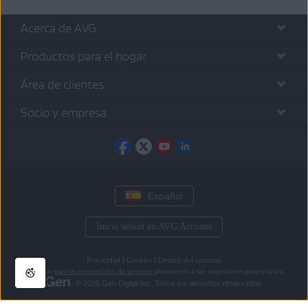
Acerca de AVG
Productos para el hogar
Área de clientes
Socio y empresa
Español
Inicie sesión en AVG Account
Privacidad
|
Cookies
|
Desistir del contrato
Todas las
marcas comerciales de terceros
pertenecen a sus respectivos propietarios.
© 2026 Gen Digital Inc. Todos los derechos reservados.