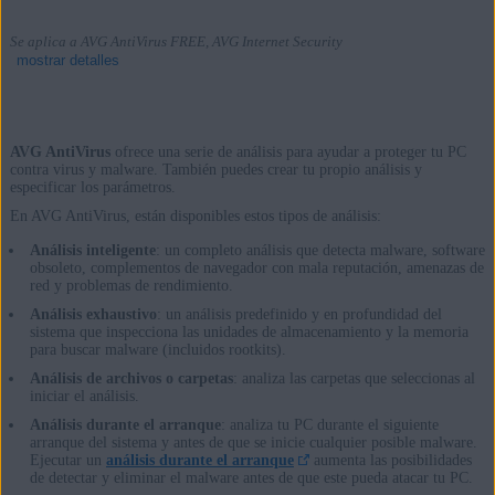
Se aplica a AVG AntiVirus FREE, AVG Internet Security
mostrar detalles
AVG AntiVirus
ofrece una serie de análisis para ayudar a proteger tu PC
Productos:
contra virus y malware. También puedes crear tu propio análisis y
especificar los parámetros.
AVG AntiVirus FREE
En AVG AntiVirus, están disponibles estos tipos de análisis:
AVG Internet Security
Análisis inteligente
: un completo análisis que detecta malware, software
obsoleto, complementos de navegador con mala reputación, amenazas de
Sistemas operativos:
red y problemas de rendimiento.
Análisis exhaustivo
: un análisis predefinido y en profundidad del
Windows
sistema que inspecciona las unidades de almacenamiento y la memoria
para buscar malware (incluidos rootkits).
Análisis de archivos o carpetas
: analiza las carpetas que seleccionas al
iniciar el análisis.
Análisis durante el arranque
: analiza tu PC durante el siguiente
arranque del sistema y antes de que se inicie cualquier posible malware.
Ejecutar un
análisis durante el arranque
aumenta las posibilidades
de detectar y eliminar el malware antes de que este pueda atacar tu PC.