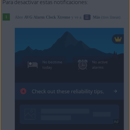
Para desactivar estas notificaciones:
☰
Abre
AVG Alarm Clock Xtreme
y ve a
Más
(tres líneas).