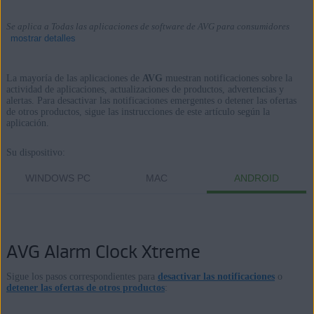
Se aplica a Todas las aplicaciones de software de AVG para consumidores
mostrar detalles
La mayoría de las aplicaciones de
AVG
muestran notificaciones sobre la
actividad de aplicaciones, actualizaciones de productos, advertencias y
alertas. Para desactivar las notificaciones emergentes o detener las ofertas
Productos:
de otros productos, sigue las instrucciones de este artículo según la
aplicación.
Todas las aplicaciones de software de AVG para consumidores
Su dispositivo:
Sistemas operativos:
WINDOWS PC
MAC
ANDROID
Todas las plataformas admitidas
AVG Alarm Clock Xtreme
Sigue los pasos correspondientes para
desactivar las notificaciones
o
detener las ofertas de otros productos
: