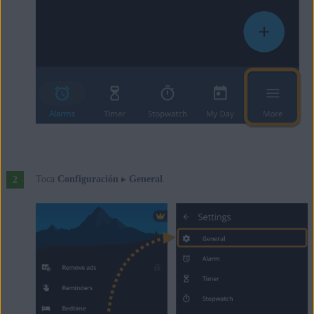
Toca
Configuración
▸
General
.