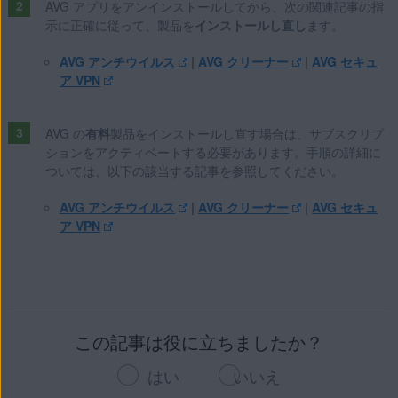
AVG アプリをアンインストールしてから、次の関連記事の指
Apple macOS 11.x（Big Sur）
示に正確に従って、製品を
インストールし直し
ます。
Apple macOS 10.15.x（Catalina）
Apple macOS 10.14.x（Mojave）
AVG アンチウイルス
|
AVG クリーナー
|
AVG セキュ
ア VPN
Apple macOS 10.13.x（High Sierra）
Apple macOS 10.12.x（Sierra）
Apple Mac OS X 10.11.x（El Capitan）
AVG の
有料
製品をインストールし直す場合は、サブスクリプ
Google Android 6.0（Marshmallow、API 23）以降
ションをアクティベートする必要があります。手順の詳細に
ついては、以下の該当する記事を参照してください。
Apple iOS 10.3 以降
AVG アンチウイルス
|
AVG クリーナー
|
AVG セキュ
ア VPN
この記事は役に立ちましたか？
はい
いいえ