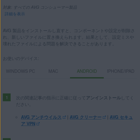
対象: すべての AVG コンシューマー製品
詳細を表示
AVG 製品をインストールし直すと、コンポーネントや設定が削除さ
れ、新しいファイルに置き換えられます。結果として、設定ミスや
製品:
壊れたファイルによる問題を解決できることがあります。
すべての AVG コンシューマー製品
お使いのデバイス:
オペレーティング システム:
WINDOWS PC
MAC
ANDROID
IPHONE/IPAD
Microsoft Windows 11 Home / Pro / Enterprise / Education
Microsoft Windows 10 Home / Pro / Enterprise / Education -
32 / 64 ビット
次の関連記事の指示に正確に従って
アンインストール
してく
Microsoft Windows 8.1 / Pro / Enterprise - 32 / 64 ビット
ださい。
Microsoft Windows 8 / Pro / Enterprise - 32 / 64 ビット
AVG アンチウイルス
|
AVG クリーナー
|
AVG セキュ
Microsoft Windows 7 Home Basic / Home Premium /
ア VPN
Professional / Enterprise / Ultimate - Service Pack 1 with
Convenient Rollup Update、32 / 64 ビット