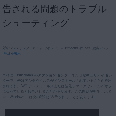
告される問題のトラブル
シューティング
対象: AVG インターネット セキュリティ Windows 版, AVG 無料アンチウイルス Windows 版
詳細を表示
まれに、
Windows
の
アクション センター
または
セキュリティ セン
製品:
ター
で、AVG アンチウイルスがインストールされていることが検出
されても、AVG アンチウイルスまたは強化ファイアウォールがオフ
AVG インターネット セキュリティ 21.x Windows 版
になっていると報告されることがあります。この問題が発生した場
AVG 無料アンチウイルス 21.x Windows 版
合、Windows には次の通知が表示されることがあります。
オペレーティング システム:
Microsoft Windows 11 Home / Pro / Enterprise / Education