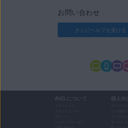
選択したアプリケーシ
AVG バッテリー セー
注意:
移行元の
AVG ブリーチガード Mac 
移行元のデバイスから A
AVG ドライバ ア
については、次
お問い合わせ
WINDOWS PC
に移行することはできますが
AVG チューンナッ
AVG バッテリー 
サブスクリプショ
AVG アンチトラッ
AVG ブリーチガードのサブ
新しいデバイスで AVG
さらにヘルプを受ける
選択したアプリケーシ
照してください。
ご参照ください。
新しいデバイスに AVG
移行元のデバイスで
AV
移行先デバイスに AVG
お使いのデバイス:
する必要があります。
AVG インターネット 
AVG チューンナッ
その後、移行元のデバイスか
AVG ドライバ ア
AVG バッテリー セ
い。
い。
AVG アンチトラッ
AVG セキュア VP
WIN
これで、AVG チューンナッ
AVG ドライバ アップデー
AVG インターネッ
新しいデバイスで AVG
AVG セキュア VPN
新しいデバイスで AV
照ください。
サブスクリプショ
ださい。
新しいデバイスで AVG
移行元のデバイスから A
AVG セキュア VPN 
AVG バッテリー セ
参照してください。
AVG アンチトラッ
AVG ブリーチガ
AVG セキュア VPN
AVG インターネッ
AVG バッテリー セーバー
その後、移行元のデバイス
AVG について
個人向
これで、AVG アンチトラッ
プリケーションを
アン
[
サインアウト
]
新しいデバイスで AVG
プロフィール
ダウンロー
これで、AVG インターネッ
メディア センター
ベータ版ダ
ださい。
AVG インターネット
ポリシー
アンチウイ
リセラー ロケーター
モバイル 
AVG セキュア VPN
お問い合わせ
PC パフォ