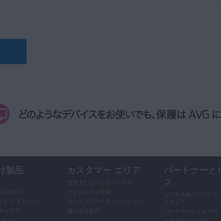
ョンを新しいデバイスに
インストール
します。手順については、次の記
バーを元のデバイスから
アンインストール
します。手順については、次の
デバイスで保護を維持するために、
AVG アンチウイルス
（無料版）をイ
版
：サブスクリプションは、1 台の Mac でアクティベートできます。サ
VG アンチトラックを
ップデーターのインストール
アンインストール
します。手順については、次の
の記事を参照してください。
AVG アンチウイルスのインストール
MAC
ANDROID
、同時に複数の Mac で AVG ブリーチガードのサブスクリプション
プのインストール
セーバーのアンインストール
ンの横にある [
このデバイスを無効にする
] をクリックします。
クのアンインストール
スクリプションを別のデバイスに移行するには、
 ドライバ アップデーターのサブスクリプションを
移行元のデバイス
アクティベート
に応じ
します
ョンを新しいデバイスで
アクティベート
します。手順については、次の
 バッテリー セーバーを
インストール
します。手順については、次の記事
G セキュア VPN
をアクティベートする場合は、このアプリケーション
 アンチトラックを
インストール
します。手順については、次の記事をご
以下の手順に従います。
セキュリティを新しいデバイスに
インストール
します。手順については、
プのアクティベート
ら AVG セキュア VPN を
アンインストール
できます。手順につい
ップデーターのアクティベート
ーバーのインストール
クのインストール
N
を開き、
☰
[
メニュー
] ▸ [
サブスクリプション
] に移動します。
DOWS PC
MA
プのサブスクリプションが、新しいデバイスで有効になりました。
ターのサブスクリプションが、新しいデバイスで有効になりました。
ト セキュリティのインストール
 バッテリー セーバーのサブスクリプションを
 のアンインストール
アクティベート
します。手
G アンチトラックのサブスクリプションを
アクティベート
します。手順に
ンの横にある [
このデバイスを無効にする
] をクリックします。
 インターネット セキュリティのライセンスを
VG ブリーチガードを
サインアウト
します。以下の手順に従います。
アクティベート
します。手
を新しいデバイスに
インストール
します。手順については、次の記事をご参
ーバーのアクティベート
クのアクティベート
ードを開き
、右上隅の
☰
[
メニュー
] をクリックします。
 のインストール
ト セキュリティのアクティベート
のサブスクリプションが、新しいデバイスで有効になりました。
から AVG セキュア VPN と AVG アルティメット サブスクリプシ
け製品
カスタマー エリア
パートナーと
クのサブスクリプションが、新しいデバイスで有効になりました。
インストール
できます。手順については、次の記事をご参照ください。
ス
 をクリックします。
 セキュア VPN のサブスクリプションを
アクティベート
します。手順に
ド
更新またはアップグレード
ト セキュリティのサブスクリプションが、新しいデバイスで有効になりま
ウンロード
ライセンスを登録
 セキュリティ
|
AVG チューンナップ
|
AVG セキュア VPN
ビジネス向けアンチウイ
|
AVG
ルス ソフトウェア
サービスのアクティベーション
トウェア
セキュリティ
個人向け製品
パートナーとリセラー
 のアクティベート
ーマンス
リセラー センター