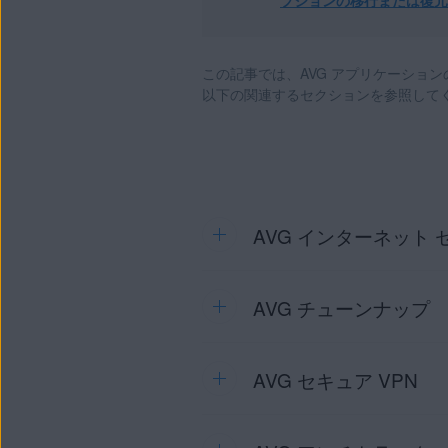
プションの移行または復元
すべての AVG コンシューマー 
オペレーティング システム:
この記事では、AVG アプリケーショ
サポートされるすべてのプラット
以下の関連するセクションを参照して
AVG インターネット
AVG チューンナップ
AVG インターネット セキュリ
の条件を確認してください。
AVG インターネット セ
AVG セキュア VPN
AVG チューンナップ
のサブス
ます。ライセンスはデバイス
てください。
ターネット セキュリティ PC 
AVG チューンナップ（マ
AVG インターネット セキュ