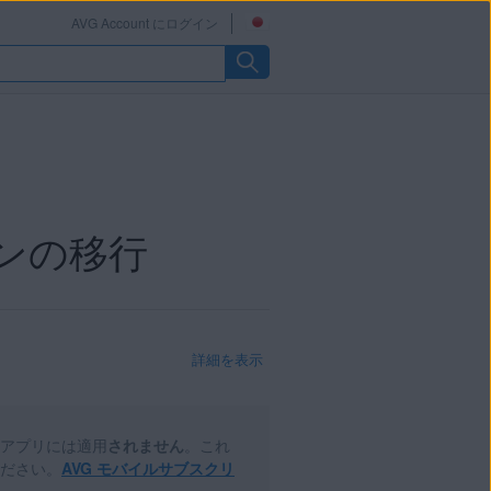
AVG Account にログイン
ョンの移行
詳細を表示
G アプリには適用
されません
。これ
ださい。
AVG モバイルサブスクリ