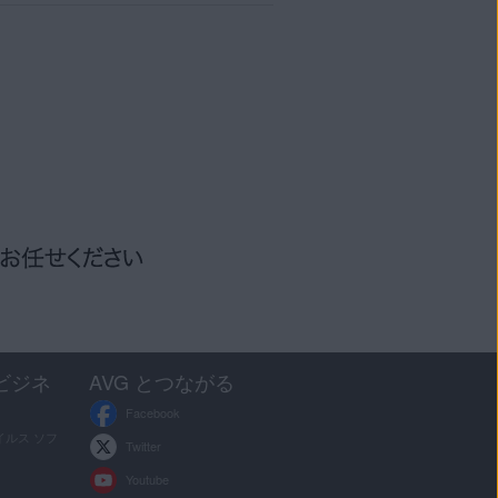
事をご参照ください。
記事をご参照ください。
ンストールできます。手順
ブスクリプションを別の Mac
記事をご参照ください。
IPHONE/IPAD
を使用することはできません。
て、以下の関連セクションを参
。手順については、次の記事を
記事をご参照ください。
をご参照ください。
でサブスクリプションを
無効
に
参照ください。
次の関連記事を参照してくださ
ては、次の記事をご参照くださ
C
順については、次の記事をご参
ついては、次の記事をご参照く
順については、次の関連記事を
照ください。
ョンに結び付けられている残りのア
ビジネ
AVG とつながる
ついては、次の記事をご参照く
Facebook
した。
ルス ソフ
 アンチトラック
Twitter
Youtube