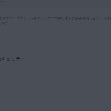
。
ソフトウェア アプリケーション
ンのサブスクリプションをデバイス間で移行する方法を説明します。お使い
フォーム
ください。
 セキュリティ
ティ
のサブスクリプションを移行する前に、購入したサブスクリプショ
キュリティ（マルチデバイス）
：サブスクリプションは最大 10台のデバ
クリプションを移行する前に、購入したサブスクリプション オプション
とプラットフォーム間で自由に移行できます。このサブスクリプション 
版および Mac 版のほか、AVG モバイル セキュリティ プロ Android
ルチデバイス）
：サブスクリプションは最大 10台のデバイスで同時にア
リティ PC 版
：ライセンスは、1 台の Windows PC でアクティベ