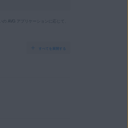
の AVG アプリケーションに応じて、
すべてを展開する
ン オプションに適用される次
イスで同時にアクティベートでき
に適用される次の条件を確認し
オプションには、AVG イン
 版と iOS 版が含まれています。
クティベートできます。ライセ
ートできます。サブスクリプション