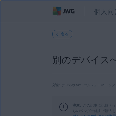
個人向
< 戻る
別のデバイスへ
対象: すべての AVG コンシューマー ソ
注意:
この記事に記載され
製品:
らのベンダー経由で購入し