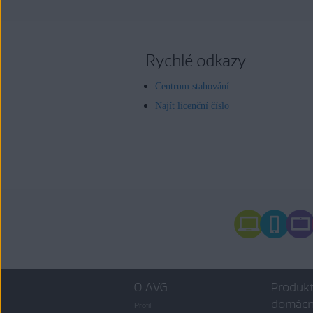
Rychlé odkazy
Centrum stahování
Najít licenční číslo
O AVG
Produkt
domácn
Profil