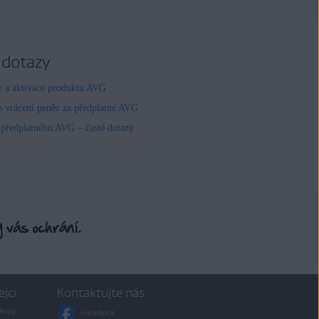
 dotazy
ce a aktivace produktu AVG
o vrácení peněz za předplatné AVG
 předplatného AVG – časté dotazy
ejci
Kontaktujte nás
firmy
Facebook