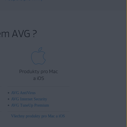
em AVG ?
Produkty pro Mac
a iOS
AVG AntiVirus
AVG Internet Security
AVG TuneUp Premium
Všechny produkty pro Mac a iOS