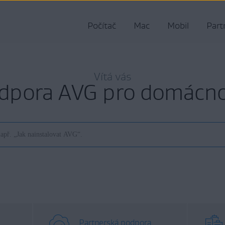
Počítač
Mac
Mobil
Part
Vítá vás
dpora AVG pro domácno
Partnerská podpora