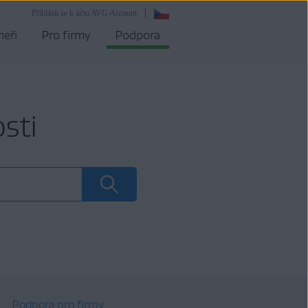
Přihlásit se k účtu AVG Account
neři
Pro firmy
Podpora
sti
Podpora pro firmy