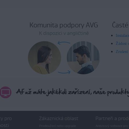
Komunita podpory AVG
Časté
K dispozici v angličtině
Instala
Žádost 
Zrušení
y pro
Zákaznická oblast
Partneři a prod
osti
Prodloužení nebo upgrade
Antivirový software pro 